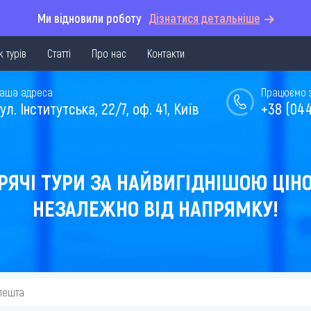
Ми відновили роботу
Дізнатися детальніше
 турів
Статті
Про нас
Контакти
аша адреса
Працюємо з 
ул. Інститутська, 22/7, оф. 41, Київ
+38 (044
РЯЧІ ТУРИ ЗА НАЙВИГІДНІШОЮ ЦІН
НЕЗАЛЕЖНО ВІД НАПРЯМКУ!
пешта