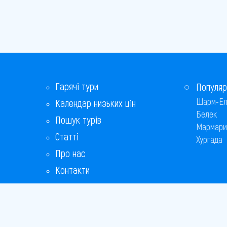
Гарячі тури
Популяр
Шарм-Ел
Календар низьких цін
Белек
Пошук турів
Мармари
Статті
Хургада
Про нас
Контакти
Бонусна програма
Відповіді на популярні питання