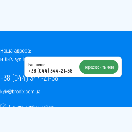
Наша адреса:
м. Київ, вул. Інститутська, 22/7, оф. 41
Наш номер:
Передзвоніть мені
+38 (044) 344-21-38
+38 (044) 344-21-38
kyiv@bronix.com.ua
Політика конфіденційності
Пользовательское соглашение
Публічна оферта
Карта сайту