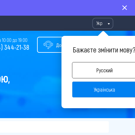
Укр
10:00 до 19:00
Допомога у виборі туру
) 344-21-38
Бажаєте змінити мову
Русский
ОЮ,
Українська