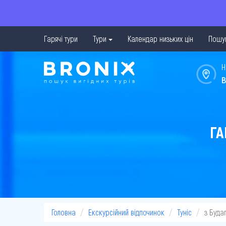
Гарячі тури
Тури
Календар низьких цін
Пошук
Н
в
ГА
Головна
Екскурсійний відпочинок
Туніс
з Буда