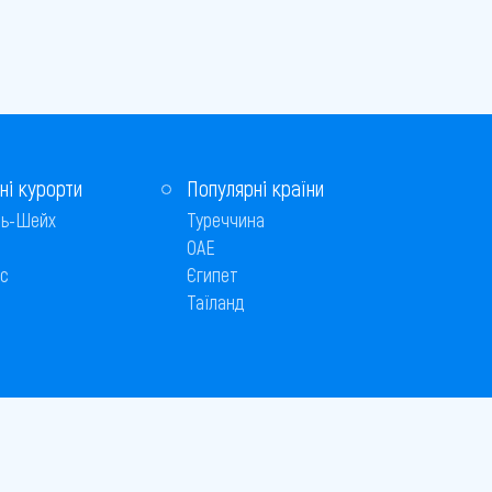
ні курорти
Популярні країни
ь-Шейх
Туреччина
ОАЕ
с
Єгипет
Таїланд