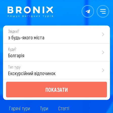
Контакты
Меню
Звідки?
з будь-якого міста
Куди?
Болгарія
Тип туру
Екскурсійний відпочинок
ПОКАЗАТИ
Гарячі тури
Тури
Статті