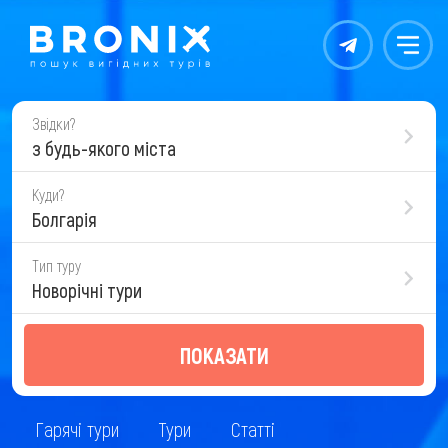
Контакты
Меню
Звідки?
з будь-якого міста
Куди?
Болгарія
Тип туру
Новорічні тури
ПОКАЗАТИ
Гарячі тури
Тури
Статті