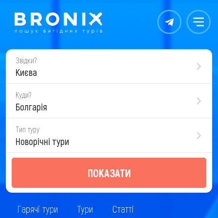
Контакты
Меню
Звідки?
Києва
Куди?
Болгарія
Тип туру
Новорічні тури
ПОКАЗАТИ
Гарячі тури
Тури
Статті