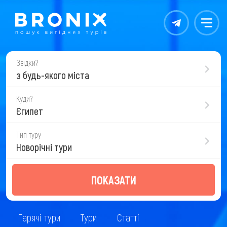
Контакты
Меню
Звідки?
з будь-якого міста
Куди?
Єгипет
Тип туру
Новорічні тури
ПОКАЗАТИ
Гарячі тури
Тури
Статті