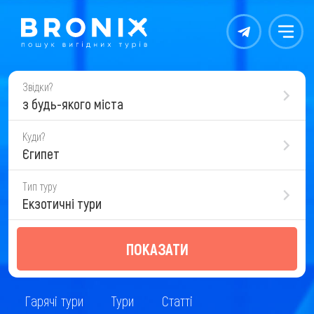
Контакты
Меню
Звідки?
з будь-якого міста
Куди?
Єгипет
Тип туру
Екзотичні тури
ПОКАЗАТИ
Гарячі тури
Тури
Статті