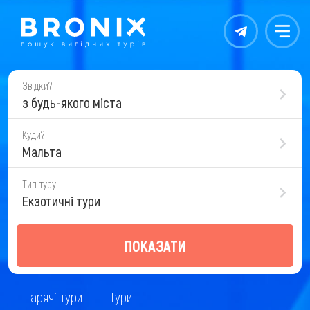
Контакты
Меню
Звідки?
з будь-якого міста
Куди?
Мальта
Тип туру
Екзотичні тури
ПОКАЗАТИ
Гарячі тури
Тури