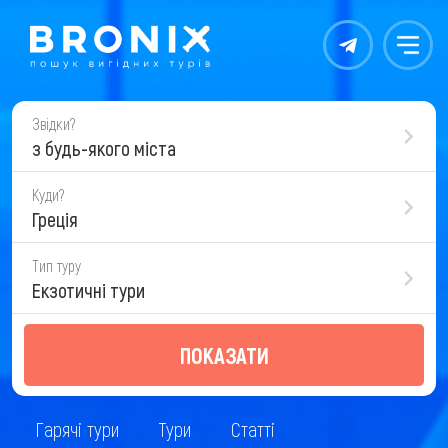
Контакты
Меню
Звідки?
з будь-якого міста
Куди?
Греція
Тип туру
Екзотичні тури
ПОКАЗАТИ
Гарячі тури
Тури
Статті