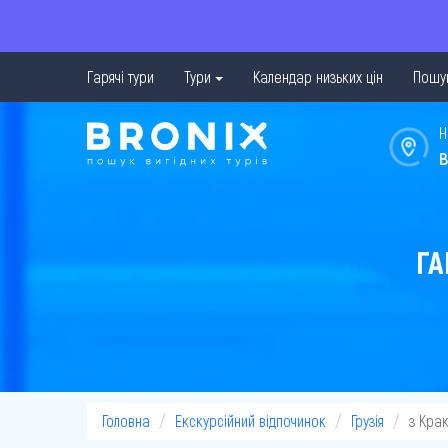
Гарячі тури
Тури
Календар низьких цін
Пошук
Н
в
ГА
Головна
Екскурсійний відпочинок
Грузія
з Кра