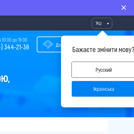
Укр
10:00 до 19:00
Допомога у виборі туру
) 344-21-38
Бажаєте змінити мову
Русский
ОЮ,
Українська