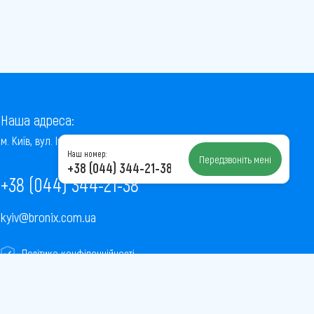
Наша адреса:
м. Київ, вул. Інститутська, 22/7, оф. 41
Наш номер:
Передзвоніть мені
+38 (044) 344-21-38
+38 (044) 344-21-38
kyiv@bronix.com.ua
Політика конфіденційності
Пользовательское соглашение
Публічна оферта
Карта сайту