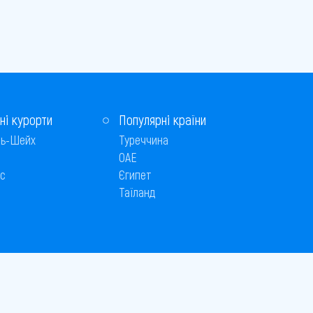
ні курорти
Популярні країни
ь-Шейх
Туреччина
ОАЕ
с
Єгипет
Таїланд