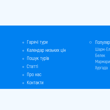
Гарячі тури
Популяр
Шарм-Ел
Календар низьких цін
Белек
Пошук турів
Мармари
Статті
Хургада
Про нас
Контакти
Бонусна програма
Відповіді на популярні питання