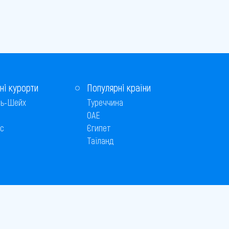
ні курорти
Популярні країни
ь-Шейх
Туреччина
ОАЕ
с
Єгипет
Таїланд