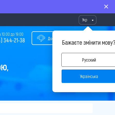
Укр
10:00 до 19:00
Допомога у виборі туру
) 344-21-38
Бажаєте змінити мову
Русский
ОЮ,
Українська