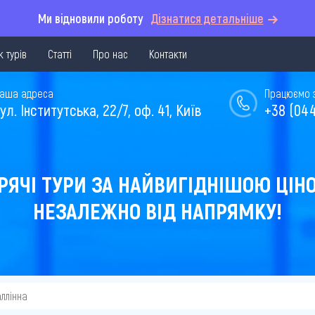
Ми відновили роботу
Дізнатися детальніше
 турів
Статті
Про нас
Контакти
аша адреса
Працюємо з 
ул. Інститутська, 22/7, оф. 41, Київ
+38 (044
РЯЧІ ТУРИ ЗА НАЙВИГІДНІШОЮ ЦІН
НЕЗАЛЕЖНО ВІД НАПРЯМКУ!
аллінна