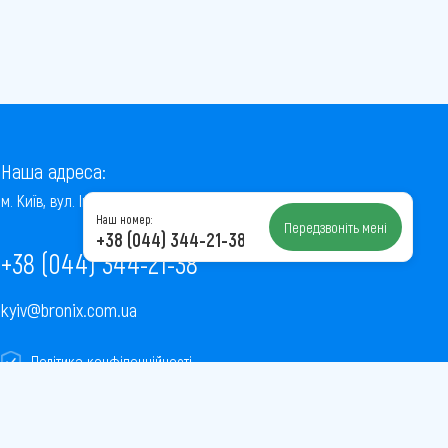
Наша адреса:
м. Київ, вул. Інститутська, 22/7, оф. 41
Наш номер:
Передзвоніть мені
+38 (044) 344-21-38
+38 (044) 344-21-38
kyiv@bronix.com.ua
Політика конфіденційності
Пользовательское соглашение
Публічна оферта
Карта сайту