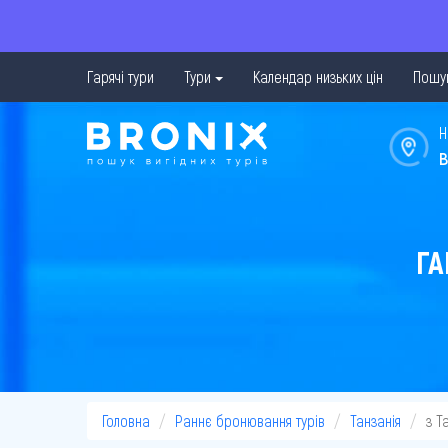
Гарячі тури
Тури
Календар низьких цін
Пошук
Н
в
ГА
Головна
Раннє бронювання турів
Танзанія
з Т