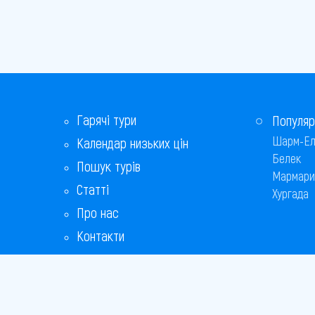
Гарячі тури
Популяр
Шарм-Ел
Календар низьких цін
Белек
Пошук турів
Мармари
Статті
Хургада
Про нас
Контакти
Бонусна програма
Відповіді на популярні питання