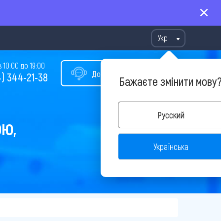
Укр
10:00 до 19:00
Допомога у виборі туру
) 344-21-38
Бажаєте змінити мову
Русский
ОЮ,
Українська