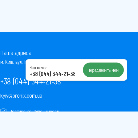
Наша адреса:
м. Київ, вул. Інститутська, 22/7, оф. 41
Наш номер:
Передзвоніть мені
+38 (044) 344-21-38
+38 (044) 344-21-38
kyiv@bronix.com.ua
Політика конфіденційності
Пользовательское соглашение
Публічна оферта
Карта сайту