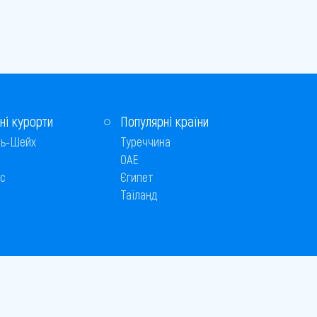
ні курорти
Популярні країни
ь-Шейх
Туреччина
ОАЕ
с
Єгипет
Таїланд