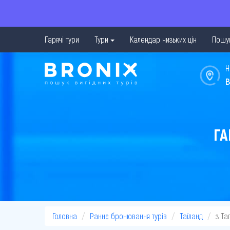
Гарячі тури
Тури
Календар низьких цін
Пошук
Н
в
ГА
Головна
Раннє бронювання турів
Таїланд
з Та