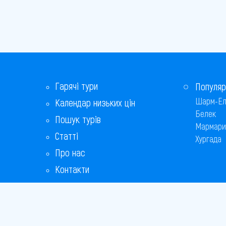
Гарячі тури
Популяр
Шарм-Ел
Календар низьких цін
Белек
Пошук турів
Мармари
Статті
Хургада
Про нас
Контакти
Бонусна програма
Відповіді на популярні питання