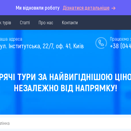
Ми відновили роботу
Дізнатися детальніше
 турів
Статті
Про нас
Контакти
аша адреса
Працюємо з 
ул. Інститутська, 22/7, оф. 41, Київ
+38 (044
РЯЧІ ТУРИ ЗА НАЙВИГІДНІШОЮ ЦІН
НЕЗАЛЕЖНО ВІД НАПРЯМКУ!
ллінна