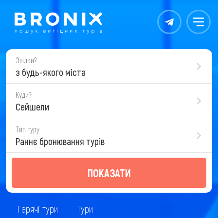
Контакты
Меню
Звідки?
з будь-якого міста
Куди?
Сейшели
Тип туру
Раннє бронювання турів
ПОКАЗАТИ
Гарячі тури
Тури