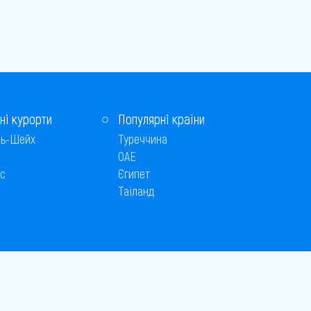
ні курорти
Популярні країни
ь-Шейх
Туреччина
ОАЕ
с
Єгипет
Таїланд