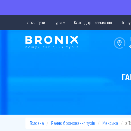
Гарячі тури
Тури
Календар низьких цін
Пошук
Н
в
ГА
Головна
Раннє бронювання турів
Мексика
з Т