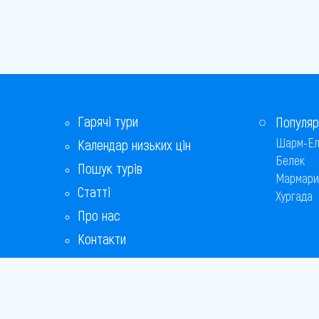
Гарячі тури
Популяр
Шарм-Ел
Календар низьких цін
Белек
Пошук турів
Мармари
Статті
Хургада
Про нас
Контакти
Бонусна програма
Відповіді на популярні питання