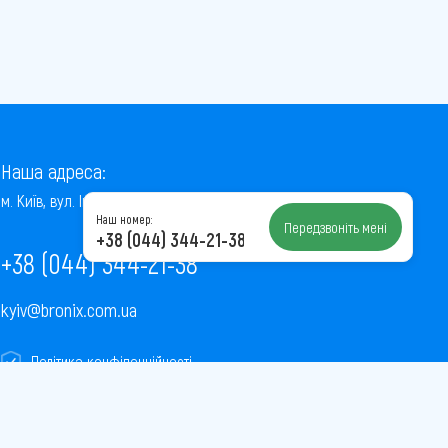
Наша адреса:
м. Київ, вул. Інститутська, 22/7, оф. 41
Наш номер:
Передзвоніть мені
+38 (044) 344-21-38
+38 (044) 344-21-38
kyiv@bronix.com.ua
Політика конфіденційності
Пользовательское соглашение
Публічна оферта
Карта сайту