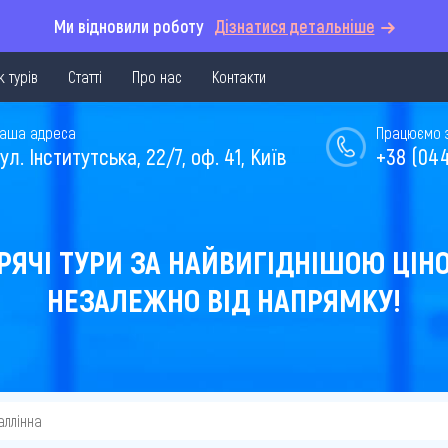
Ми відновили роботу
Дізнатися детальніше
 турів
Статті
Про нас
Контакти
аша адреса
Працюємо з 
ул. Інститутська, 22/7, оф. 41, Київ
+38 (044
РЯЧІ ТУРИ ЗА НАЙВИГІДНІШОЮ ЦІН
НЕЗАЛЕЖНО ВІД НАПРЯМКУ!
аллінна