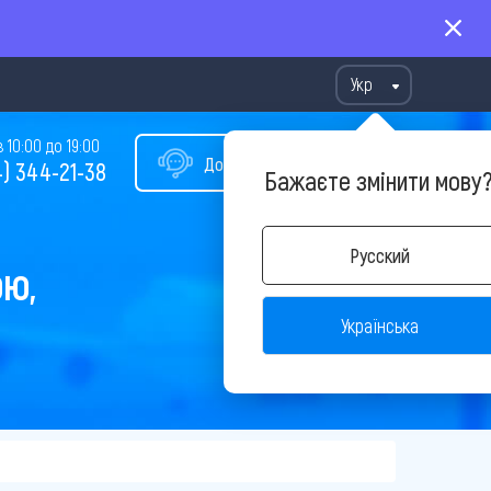
Укр
10:00 до 19:00
Допомога у виборі туру
) 344-21-38
Бажаєте змінити мову
Русский
ОЮ,
Українська