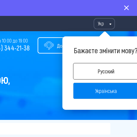
Укр
10:00 до 19:00
Допомога у виборі туру
) 344-21-38
Бажаєте змінити мову
Русский
ОЮ,
Українська