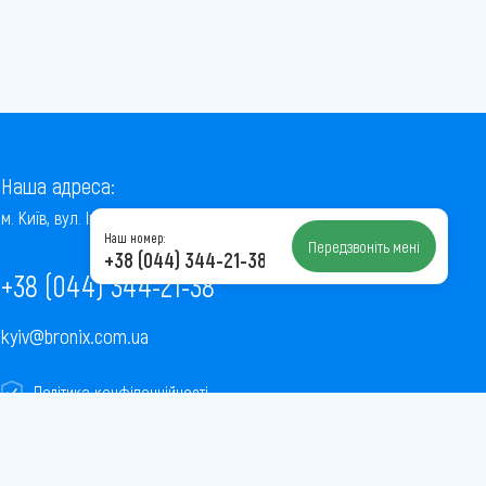
Наша адреса:
м. Київ, вул. Інститутська, 22/7, оф. 41
Наш номер:
Передзвоніть мені
+38 (044) 344-21-38
+38 (044) 344-21-38
kyiv@bronix.com.ua
Політика конфіденційності
Пользовательское соглашение
Публічна оферта
Карта сайту