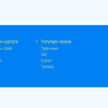
ні курорти
Популярні країни
ь-Шейх
Туреччина
ОАЕ
с
Єгипет
Таїланд