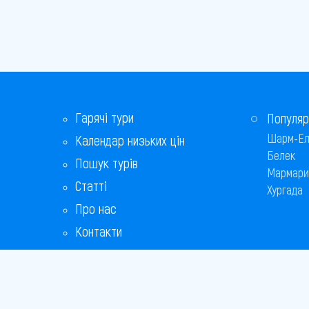
Гарячі тури
Популяр
Шарм-Ел
Календар низьких цін
Белек
Пошук турів
Мармари
Статті
Хургада
Про нас
Контакти
Бонусна програма
Відповіді на популярні питання