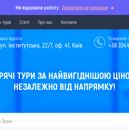
Ми відновили роботу
Дізнатися детальніше
 турів
Статті
Про нас
Контакти
аша адреса
Працюємо з 
ул. Інститутська, 22/7, оф. 41, Київ
+38 (044
РЯЧІ ТУРИ ЗА НАЙВИГІДНІШОЮ ЦІН
НЕЗАЛЕЖНО ВІД НАПРЯМКУ!
з Праги