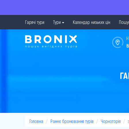
Гарячі тури
Тури
Календар низьких цін
Пошук
Н
в
ГА
Головна
Раннє бронювання турів
Чорногорія