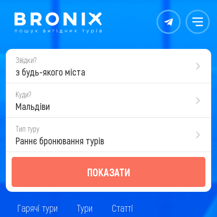
Контакты
Меню
Звідки?
з будь-якого міста
Куди?
Мальдіви
Тип туру
Раннє бронювання турів
ПОКАЗАТИ
Гарячі тури
Тури
Статті