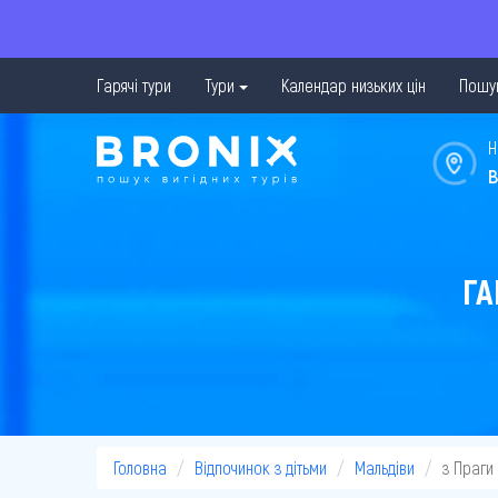
Гарячі тури
Тури
Календар низьких цін
Пошук
Н
в
ГА
Головна
Відпочинок з дітьми
Мальдіви
з Праги