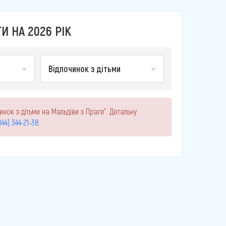
И НА 2026 РІК
Відпочинок з дітьми
нок з дітьми на Мальдіви з Праги". Детальну
044) 344-21-38
.