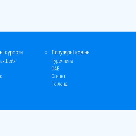
ні курорти
Популярні країни
ь-Шейх
Туреччина
ОАЕ
с
Єгипет
Таїланд