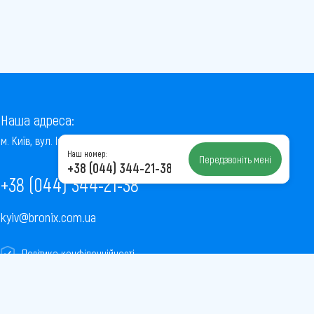
Наша адреса:
м. Київ, вул. Інститутська, 22/7, оф. 41
Наш номер:
Передзвоніть мені
+38 (044) 344-21-38
+38 (044) 344-21-38
kyiv@bronix.com.ua
Політика конфіденційності
Пользовательское соглашение
Публічна оферта
Карта сайту