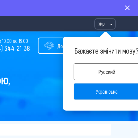
Укр
10:00 до 19:00
Допомога у виборі туру
) 344-21-38
Бажаєте змінити мову
Русский
ОЮ,
Українська