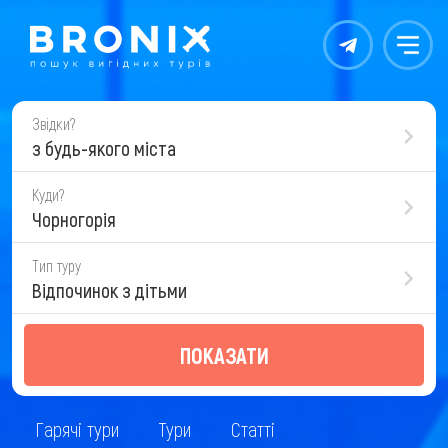
Контакты
Меню
Звідки?
з будь-якого міста
Куди?
Чорногорія
Тип туру
Відпочинок з дітьми
ПОКАЗАТИ
Гарячі тури
Тури
Статті