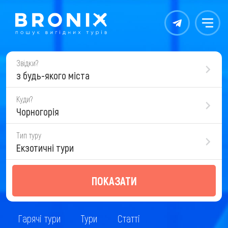
Контакты
Меню
Звідки?
з будь-якого міста
Куди?
Чорногорія
Тип туру
Екзотичні тури
ПОКАЗАТИ
Гарячі тури
Тури
Статті