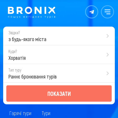
Контакты
Меню
Звідки?
з будь-якого міста
Куди?
Хорватія
Тип туру
Раннє бронювання турів
ПОКАЗАТИ
Гарячі тури
Тури