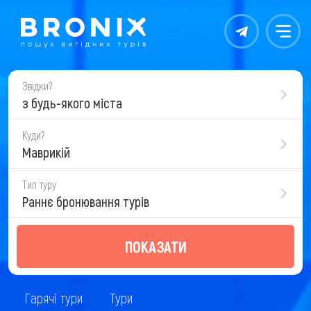
Контакты
Меню
Звідки?
з будь-якого міста
Куди?
Маврикій
Тип туру
Раннє бронювання турів
ПОКАЗАТИ
Гарячі тури
Тури