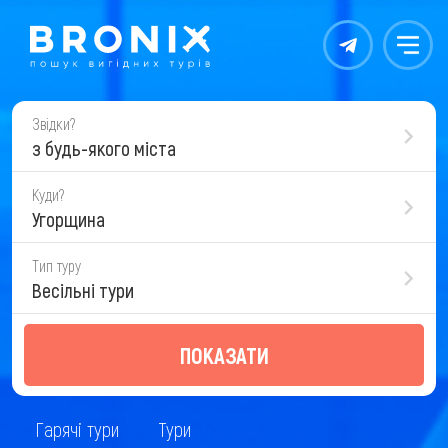
Контакты
Меню
Звідки?
з будь-якого міста
Куди?
Угорщина
Тип туру
Весільні тури
ПОКАЗАТИ
Гарячі тури
Тури