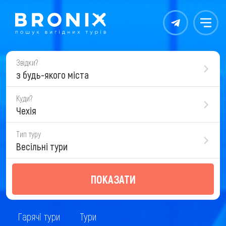
Контакты
Меню
Звідки?
з будь-якого міста
Куди?
Чехія
Тип туру
Весільні тури
ПОКАЗАТИ
Гарячі тури
Тури