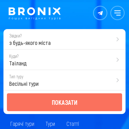
Контакты
Меню
Звідки?
з будь-якого міста
Куди?
Таїланд
Тип туру
Весільні тури
ПОКАЗАТИ
Гарячі тури
Тури
Статті