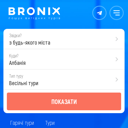
Контакты
Меню
Звідки?
з будь-якого міста
Куди?
Албанія
Тип туру
Весільні тури
ПОКАЗАТИ
Гарячі тури
Тури