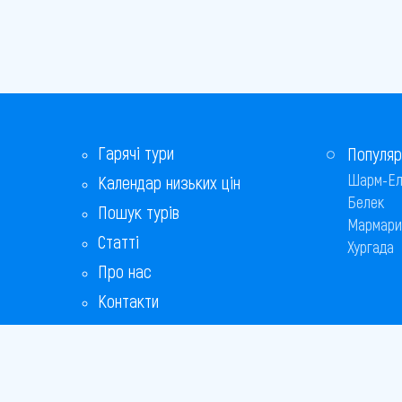
Гарячі тури
Популяр
Шарм-Ел
Календар низьких цін
Белек
Пошук турів
Мармари
Статті
Хургада
Про нас
Контакти
Бонусна програма
Відповіді на популярні питання