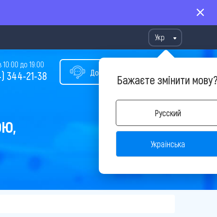
Укр
10:00 до 19:00
Допомога у виборі туру
) 344-21-38
Бажаєте змінити мову
Русский
ОЮ,
Українська