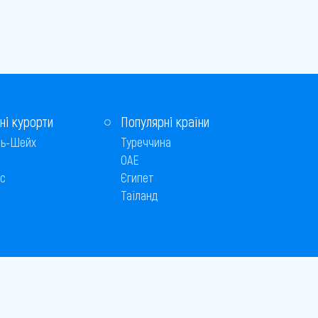
ні курорти
Популярні країни
ь-Шейх
Туреччина
ОАЕ
с
Єгипет
Таїланд