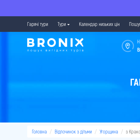
Гарячі тури
Тури
Календар низьких цін
Пошук
Н
в
ГА
Головна
Відпочинок з дітьми
Угорщина
з Крак