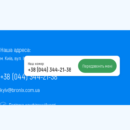
Наша адреса:
м. Київ, вул. Інститутська, 22/7, оф. 41
Наш номер:
Передзвоніть мені
+38 (044) 344-21-38
+38 (044) 344-21-38
kyiv@bronix.com.ua
Політика конфіденційності
Пользовательское соглашение
Публічна оферта
Карта сайту