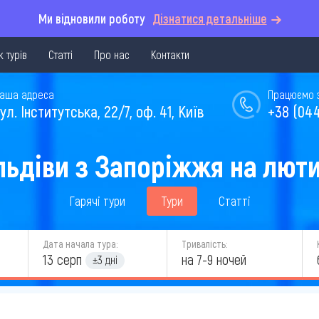
Ми відновили роботу
Дізнатися детальніше
 турів
Статті
Про нас
Контакти
аша адреса
Працюємо з 
ул. Інститутська, 22/7, оф. 41, Київ
+38 (044
льдіви з Запоріжжя на люти
Гарячі тури
Тури
Статті
Дата начала тура:
Тривалість:
13 серп
на 7-9 ночей
±3 дні