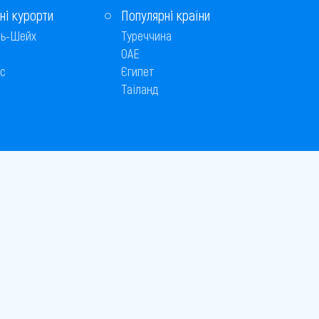
ні курорти
Популярні країни
ь-Шейх
Туреччина
ОАЕ
с
Єгипет
Таїланд
Способи оплати
 © 2005–2026
26
є публічною офертою