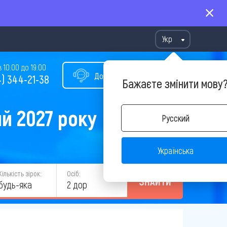
Укр
10:00 до 19:00
Допомога у виборі туру
) 344-21-38
Бажаєте змінити мову
й 2027 року
Русский
Українська
Кількість зірок:
Осіб:
ЗНАЙТИ
будь-яка
2 дор