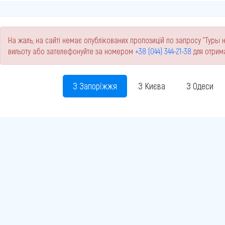
На жаль, на сайті немає опублікованих пропозицій по запросу "Туры н
вильоту або зателефонуйте за номером
+38 (044) 344-21-38
для отрим
З Запоріжжя
З Києва
З Одеси