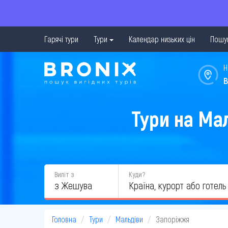
Гарячі тури
Тури
Календар низьких цін
Пошук
Н
в
Тури на Ма
Виліт з
Куди?
з Жешува
Головна
Тури
Мальдіви
Запоріжжя