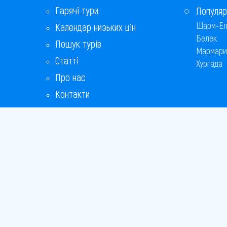
Гарячі тури
Популяр
Шарм-Ел
Календар низьких цін
Белек
Пошук турів
Мармари
Статті
Хургада
Про нас
Контакти
Бонусна програма
Відповіді на популярні питання
Copyright
Bronix 20
Сайт не 