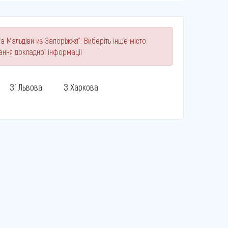
а Мальдіви из Запоріжжя". Виберіть інше місто
ання докладної інформації
Зі Львова
З Харкова