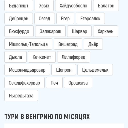
Будапешт
Хевіз
Хайдусобосло
Балатон
Дебрецен
Сегед
Егер
Егерсалок
Бюкфурдо
Залакарош
Шарвар
Харкань
Мішкольц-Тапольца
Вишеград
Дьёр
Дьюла
Кечкемет
Ліллафюред
Мошонмадьяровар
Шопрон
Цельдемельк
Секешфехервар
Печ
Орошхаза
Ньїредьгаза
ТУРИ В ВЕНГРИЮ ПО МІСЯЦЯХ