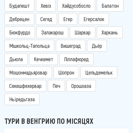
Будапешт
Хевіз
Хайдусобосло
Балатон
Дебрецен
Сегед
Егер
Егерсалок
Бюкфурдо
Залакарош
Шарвар
Харкань
Мішкольц-Тапольца
Вишеград
Дьёр
Дьюла
Кечкемет
Ліллафюред
Мошонмадьяровар
Шопрон
Цельдемельк
Секешфехервар
Печ
Орошхаза
Ньїредьгаза
ТУРИ В ВЕНГРИЮ ПО МІСЯЦЯХ