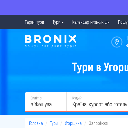
Гарячі тури
Тури
Календар низьких цін
Пошук
Н
в
Тури в Угор
Виліт з
Куди?
з Жешува
Головна
Тури
Угорщина
Запоріжжя