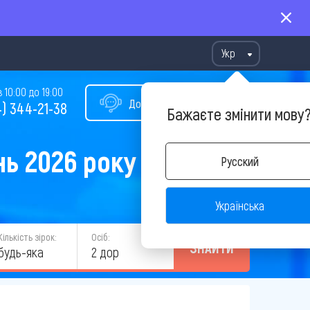
Укр
10:00 до 19:00
Допомога у виборі туру
) 344-21-38
Бажаєте змінити мову
нь 2026 року
Русский
Українська
Кількість зірок:
Осіб:
ЗНАЙТИ
будь-яка
2 дор