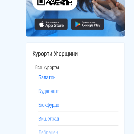
Курорти Угорщини
Все курорты
Балатон
Будапешт
Бюкфурдо
Вишеград
Дебрецен