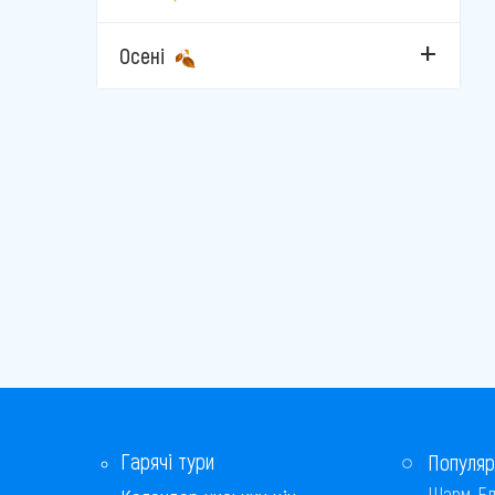
Печ
Осені
Сегед
Секешфехервар
Хайдусобосло
Харкань
Хевіз
Цельдемельк
Шарвар
Шопрон
Гарячі тури
Популяр
Егер
Шарм-Ел