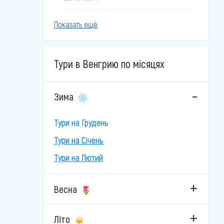
Дьёр
Показать ещё
Дьюла
Тури в Венгрию по місяцях
Залакарош
Кечкемет
Зима
Ліллафюред
Тури на Грудень
Мішкольц-Тапольца
Тури на Січень
Тури на Лютий
Мошонмадьяровар
Ньїредьгаза
Весна
Орошхаза
Літо