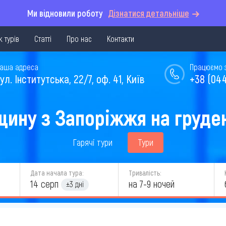
Ми відновили роботу
Дізнатися детальніше
 турів
Статті
Про нас
Контакти
аша адреса
Працюємо з 
ул. Інститутська, 22/7, оф. 41, Київ
+38 (044
щину з Запоріжжя на груде
Гарячі тури
Тури
Дата начала тура:
Тривалість:
14 серп
на 7-9 ночей
±3 дні