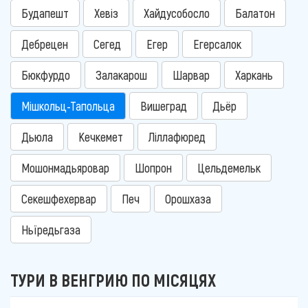
Будапешт
Хевіз
Хайдусобосло
Балатон
Дебрецен
Сегед
Егер
Егерсалок
Бюкфурдо
Залакарош
Шарвар
Харкань
Мішкольц-Тапольца
Вишеград
Дьёр
Дьюла
Кечкемет
Ліллафюред
Мошонмадьяровар
Шопрон
Цельдемельк
Секешфехервар
Печ
Орошхаза
Ньїредьгаза
ТУРИ В ВЕНГРИЮ ПО МІСЯЦЯХ