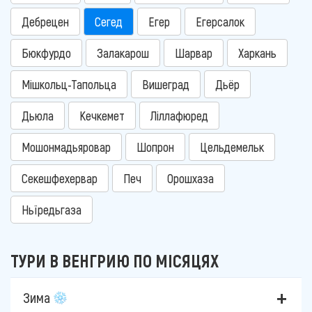
Дебрецен
Сегед
Егер
Егерсалок
Бюкфурдо
Залакарош
Шарвар
Харкань
Мішкольц-Тапольца
Вишеград
Дьёр
Дьюла
Кечкемет
Ліллафюред
Мошонмадьяровар
Шопрон
Цельдемельк
Секешфехервар
Печ
Орошхаза
Ньїредьгаза
ТУРИ В ВЕНГРИЮ ПО МІСЯЦЯХ
Зима