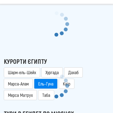
КУРОРТИ ЄГИПТУ
Шарм-ель-Шейх
Хургада
Дахаб
Марса-Алам
Ель-Гуна
Каїр
Мерса Матрух
Таба