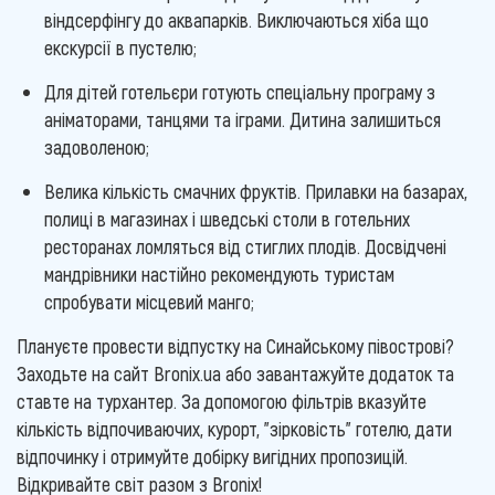
віндсерфінгу до аквапарків. Виключаються хіба що
екскурсії в пустелю;
Для дітей готельєри готують спеціальну програму з
аніматорами, танцями та іграми. Дитина залишиться
задоволеною;
Велика кількість смачних фруктів. Прилавки на базарах,
полиці в магазинах і шведські столи в готельних
ресторанах ломляться від стиглих плодів. Досвідчені
мандрівники настійно рекомендують туристам
спробувати місцевий манго;
Плануєте провести відпустку на Синайському півострові?
Заходьте на сайт Bronix.ua або завантажуйте додаток та
ставте на турхантер. За допомогою фільтрів вказуйте
кількість відпочиваючих, курорт, "зірковість" готелю, дати
відпочинку і отримуйте добірку вигідних пропозицій.
Відкривайте світ разом з Bronix!