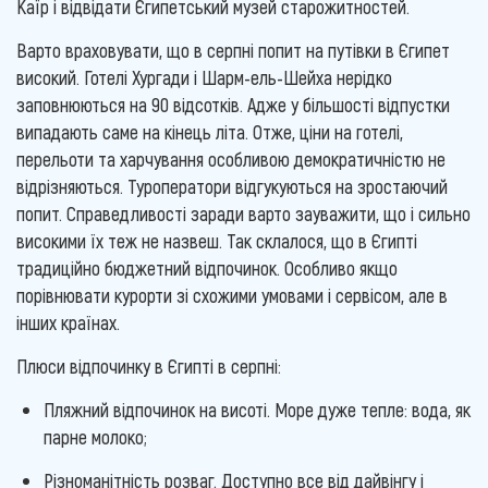
Каїр і відвідати Єгипетський музей старожитностей.
Варто враховувати, що в серпні попит на путівки в Єгипет
високий. Готелі Хургади і Шарм-ель-Шейха нерідко
заповнюються на 90 відсотків. Адже у більшості відпустки
випадають саме на кінець літа. Отже, ціни на готелі,
перельоти та харчування особливою демократичністю не
відрізняються. Туроператори відгукуються на зростаючий
попит. Справедливості заради варто зауважити, що і сильно
високими їх теж не назвеш. Так склалося, що в Єгипті
традиційно бюджетний відпочинок. Особливо якщо
порівнювати курорти зі схожими умовами і сервісом, але в
інших країнах.
Плюси відпочинку в Єгипті в серпні:
Пляжний відпочинок на висоті. Море дуже тепле: вода, як
парне молоко;
Різноманітність розваг. Доступно все від дайвінгу і