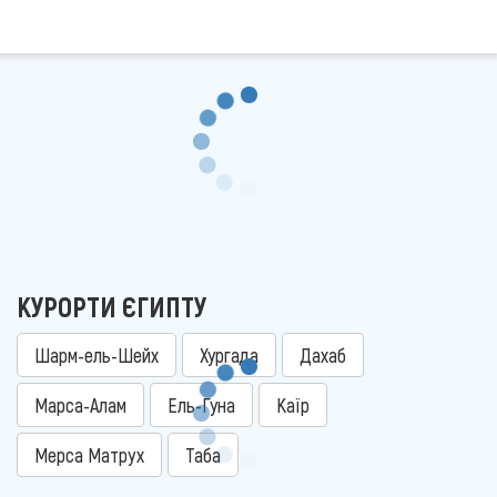
КУРОРТИ ЄГИПТУ
Шарм-ель-Шейх
Хургада
Дахаб
Марса-Алам
Ель-Гуна
Каїр
Мерса Матрух
Таба