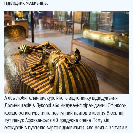
підводних мешканців.
А ось любителям екскурсійного відпочинку відвідування
Долини царів в Луксорі або милування пірамідами і Сфінксом
краще запланувати на наступний приїзд в країну. У серпні
тут панує Африканська 40-градусна спека. Тому від
екскурсій в пустелю варто відмовитися. Але можна злітати в