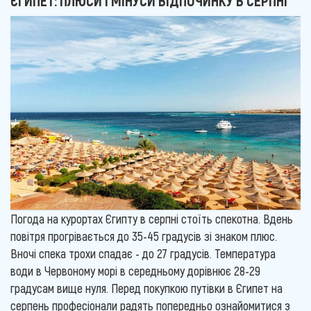
ЄГИПЕТ: ПЛЮСИ І МІНУСИ ВІДПОЧИНКУ В СЕРПНІ
Погода на курортах Єгипту в серпні стоїть спекотна. Вдень
повітря прогрівається до 35-45 градусів зі знаком плюс.
Вночі спека трохи спадає - до 27 градусів. Температура
води в Червоному морі в середньому дорівнює 28-29
градусам вище нуля. Перед покупкою путівки в Єгипет на
серпень професіонали радять попередньо ознайомитися з