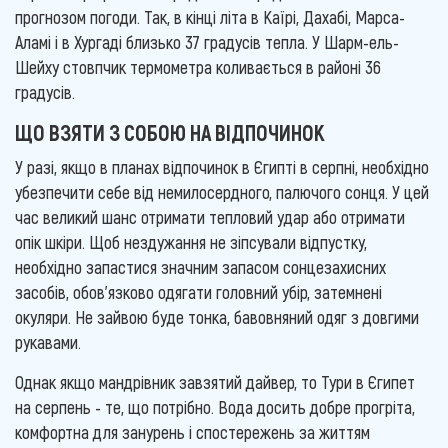
прогнозом погоди. Так, в кінці літа в Каїрі, Дахабі, Марса-
Аламі і в Хургаді близько 37 градусів тепла. У Шарм-ель-
Шейху стовпчик термометра коливається в районі 36
градусів.
ЩО ВЗЯТИ З СОБОЮ НА ВІДПОЧИНОК
У разі, якщо в планах відпочинок в Єгипті в серпні, необхідно
убезпечити себе від немилосердного, палючого сонця. У цей
час великий шанс отримати тепловий удар або отримати
опік шкіри. Щоб нездужання не зіпсували відпустку,
необхідно запастися значним запасом сонцезахисних
засобів, обов'язково одягати головний убір, затемнені
окуляри. Не зайвою буде тонка, бавовняний одяг з довгими
рукавами.
Однак якщо мандрівник завзятий дайвер, то Тури в Єгипет
на серпень - те, що потрібно. Вода досить добре прогріта,
комфортна для занурень і спостережень за життям