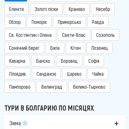
Еленіте
Золоті піски
Кранево
Несебр
Обзор
Поморіє
Приморсько
Равда
Св. Костянтин і Олена
Свети-Влас
Созополь
Сонячний берег
Бяла
Кітен
Лозенец
Каварна
Банско
Боровец
Софія
Пловдив
Санданскі
Царево
Чайка
Пампорово
Велинград
Велико-Тырново
ТУРИ В БОЛГАРИЮ ПО МІСЯЦЯХ
Зима