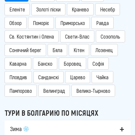
Еленіте
Золоті піски
Кранево
Несебр
Обзор
Поморіє
Приморсько
Равда
Св. Костянтин і Олена
Свети-Влас
Созополь
Сонячний берег
Бяла
Кітен
Лозенец
Каварна
Банско
Боровец
Софія
Пловдив
Санданскі
Царево
Чайка
Пампорово
Велинград
Велико-Тырново
ТУРИ В БОЛГАРИЮ ПО МІСЯЦЯХ
Зима