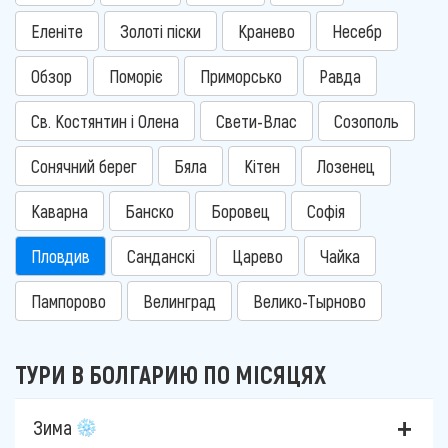
Еленіте
Золоті піски
Кранево
Несебр
Обзор
Поморіє
Приморсько
Равда
Св. Костянтин і Олена
Свети-Влас
Созополь
Сонячний берег
Бяла
Кітен
Лозенец
Каварна
Банско
Боровец
Софія
Пловдив
Санданскі
Царево
Чайка
Пампорово
Велинград
Велико-Тырново
ТУРИ В БОЛГАРИЮ ПО МІСЯЦЯХ
Зима