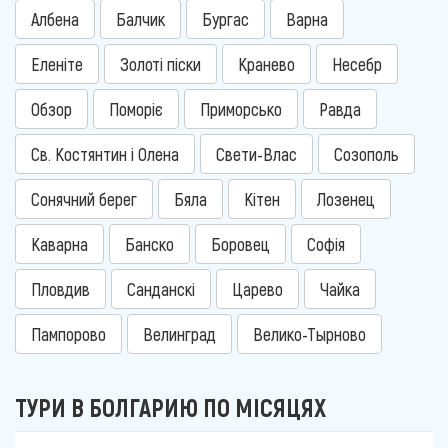
Албена
Балчик
Бургас
Варна
Еленіте
Золоті піски
Кранево
Несебр
Обзор
Поморіє
Приморсько
Равда
Св. Костянтин і Олена
Свети-Влас
Созополь
Сонячний берег
Бяла
Кітен
Лозенец
Каварна
Банско
Боровец
Софія
Пловдив
Санданскі
Царево
Чайка
Пампорово
Велинград
Велико-Тырново
ТУРИ В БОЛГАРИЮ ПО МІСЯЦЯХ