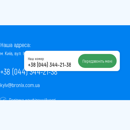
Наша адреса:
м. Київ, вул. Інститутська, 22/7, оф. 41
Наш номер:
Передзвоніть мені
+38 (044) 344-21-38
+38 (044) 344-21-38
kyiv@bronix.com.ua
Політика конфіденційності
Пользовательское соглашение
Публічна оферта
Карта сайту