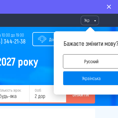
Укр
10:00 до 19:00
Допомога у виборі туру
) 344-21-38
Бажаєте змінити мову
2027 року
Русский
Українська
Кількість зірок:
Осіб:
ЗНАЙТИ
будь-яка
2 дор