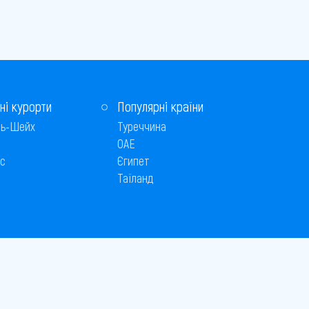
ні курорти
Популярні країни
ь-Шейх
Туреччина
ОАЕ
с
Єгипет
Таїланд