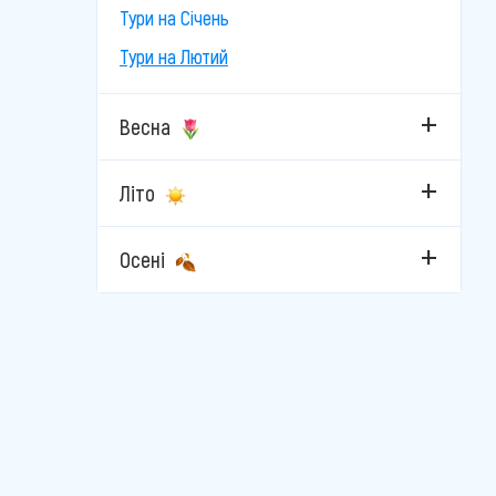
Велинград
Тури на Січень
Каварна
Тури на Лютий
Кітен
Весна
Кранево
Літо
Лозенец
Несебр
Осені
Пампорово
Пловдив
Поморіє
Приморсько