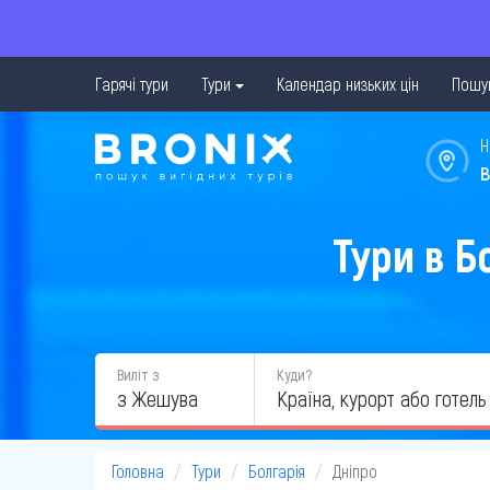
Гарячі тури
Тури
Календар низьких цін
Пошук
Н
в
Тури в Б
Виліт з
Куди?
з Жешува
Головна
Тури
Болгарія
Дніпро