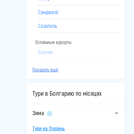
Санданскі
Созополь
Остальные курорты
Балчик
Банско
Показать ещё
Боровец
Тури в Болгарию по місяцях
Бургас
Бяла
Зима
Велико-Тырново
Тури на Грудень