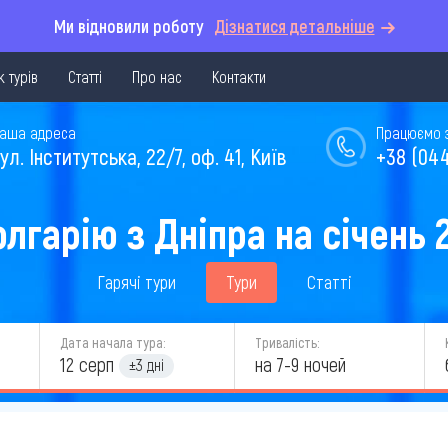
Ми відновили роботу
Дізнатися детальніше
 турів
Статті
Про нас
Контакти
аша адреса
Працюємо з 
ул. Інститутська, 22/7, оф. 41, Київ
+38 (044
олгарію з Дніпра на січень 
Гарячі тури
Тури
Статті
Дата начала тура:
Тривалість:
12 серп
на 7-9 ночей
±3 дні