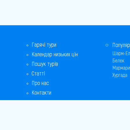
Равда
Св. Костянтин і Олена
Свети-Влас
Гарячі тури
Сонячний берег
Популяр
Шарм-Ел
Календар низьких цін
Софія
Белек
Пошук турів
Мармари
Царево
Статті
Хургада
Про нас
Чайка
Контакти
Бонусна програма
Відповіді на популярні питання