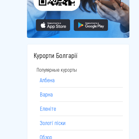
Курорти Болгарії
Популярные курорты
Албена
Варна
Еленіте
Золоті піски
Обзор