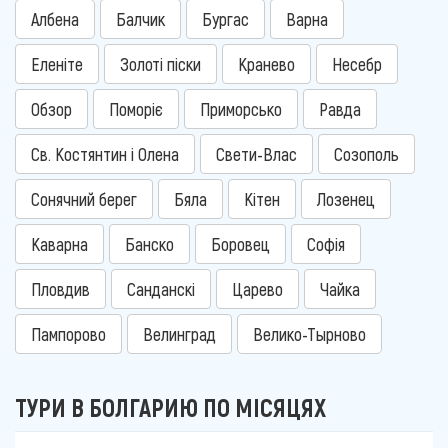
Албена
Балчик
Бургас
Варна
Еленіте
Золоті піски
Кранево
Несебр
Обзор
Поморіє
Приморсько
Равда
Св. Костянтин і Олена
Свети-Влас
Созополь
Сонячний берег
Бяла
Кітен
Лозенец
Каварна
Банско
Боровец
Софія
Пловдив
Санданскі
Царево
Чайка
Пампорово
Велинград
Велико-Тырново
ТУРИ В БОЛГАРИЮ ПО МІСЯЦЯХ