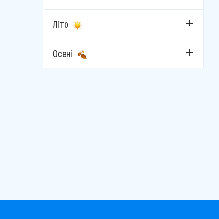
Велинград
Літо
Каварна
Кітен
Осені
Кранево
Лозенец
Несебр
Пампорово
Пловдив
Поморіє
Приморсько