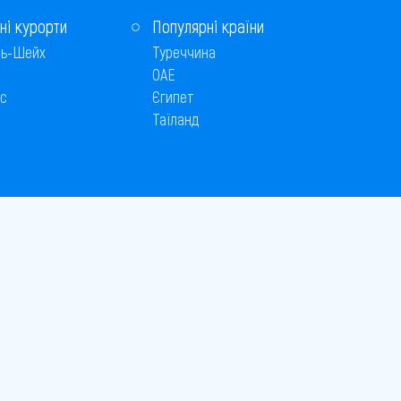
ні курорти
Популярні країни
ь-Шейх
Туреччина
ОАЕ
с
Єгипет
Таїланд
Способи оплати
 © 2005–2026
26
є публічною офертою