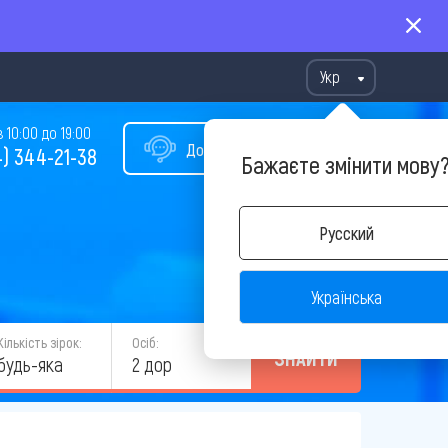
Укр
10:00 до 19:00
Допомога у виборі туру
) 344-21-38
Бажаєте змінити мову
Русский
Українська
Кількість зірок:
Осіб:
ЗНАЙТИ
будь-яка
2 дор