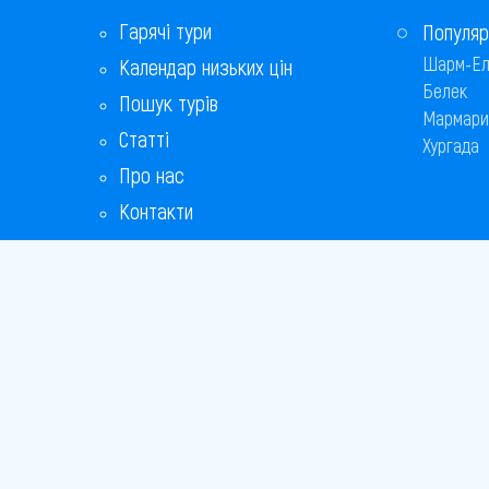
Равда
Гарячі тури
Популяр
Шарм-Ел
Календар низьких цін
Св. Костянтин і Олена
Белек
Пошук турів
Свети-Влас
Мармари
Статті
Хургада
Сонячний берег
Про нас
Контакти
Софія
Бонусна програма
Царево
Відповіді на популярні питання
Чайка
Copyright
Bronix 20
Сайт не 