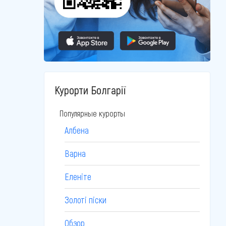
Курорти Болгарії
Популярные курорты
Албена
Варна
Еленіте
Золоті піски
Обзор