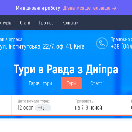
Ми відновили роботу
Дізнатися детальніше
 турів
Статті
Про нас
Контакти
аша адреса
Працюємо з 
ул. Інститутська, 22/7, оф. 41, Київ
+38 (044
Тури в Равда з Дніпра
Гарячі тури
Тури
Статті
Дата начала тура:
Тривалість:
12 серп
на 7-9 ночей
±3 дні