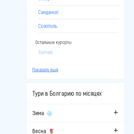
Санданскі
Созополь
Остальные курорты
Балчик
Банско
Показать ещё
Боровец
Тури в Болгарию по місяцях
Бургас
Бяла
Зима
Велико-Тырново
Весна