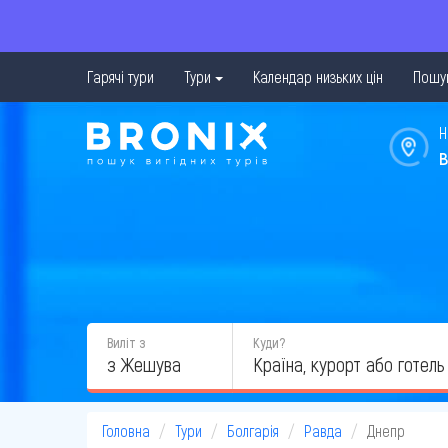
Гарячі тури
Тури
Календар низьких цін
Пошук
Н
в
Виліт з
Куди?
з Жешува
Головна
Тури
Болгарія
Равда
Днепр