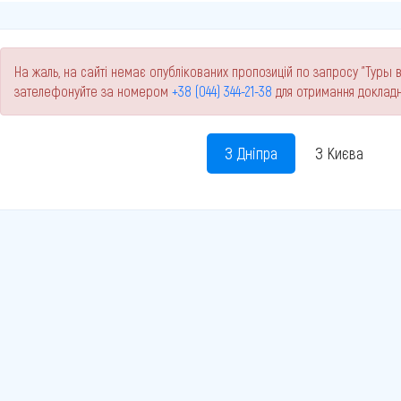
На жаль, на сайті немає опублікованих пропозицій по запросу "Туры в
зателефонуйте за номером
+38 (044) 344-21-38
для отримання докладн
З Дніпра
З Києва