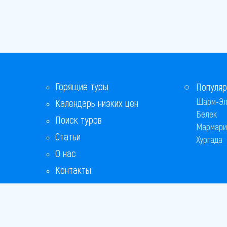
Горящие туры
Популяр
Шарм-Эл
Календарь низких цен
Белек
Поиск туров
Мармари
Статьи
Хургада
О нас
Контакты
Бонусная программа
Ответы на популярные вопросы