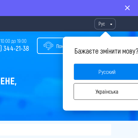
Рус
10:00 до 19:00
Помощь в подборе тура
) 344-21-38
Бажаєте змінити мову
Русский
ЕНЕ,
Українська