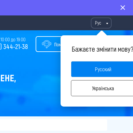
Рус
10:00 до 19:00
Помощь в подборе тура
) 344-21-38
Бажаєте змінити мову
Русский
ЕНЕ,
Українська