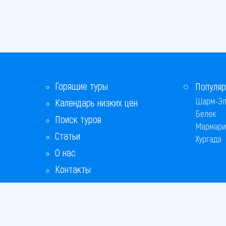
Горящие туры
Популяр
Шарм-Эл
Календарь низких цен
Белек
Поиск туров
Мармари
Статьи
Хургада
О нас
Контакты
Бонусная программа
Ответы на популярные вопросы