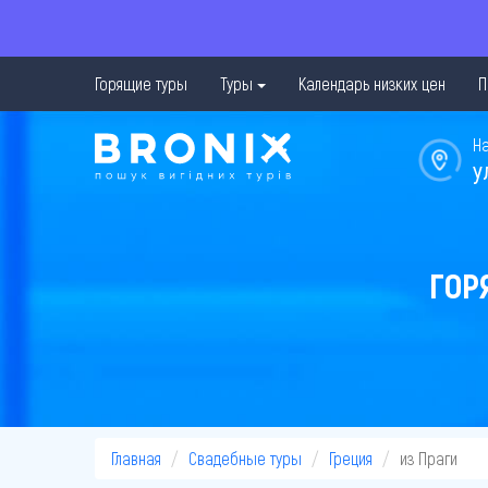
Горящие туры
Туры
Календарь низких цен
П
Н
у
ГОР
Главная
Свадебные туры
Греция
из Праги