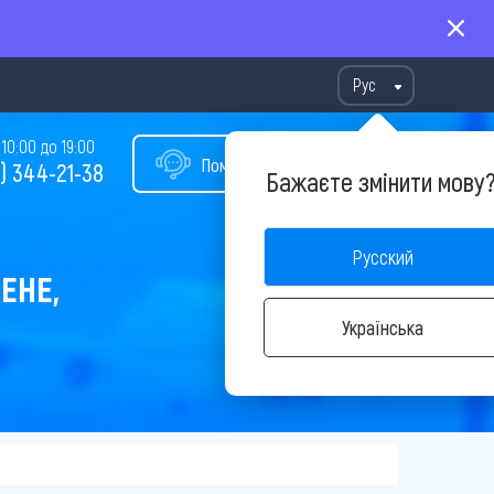
Рус
10:00 до 19:00
Помощь в подборе тура
) 344-21-38
Бажаєте змінити мову
Русский
ЕНЕ,
Українська