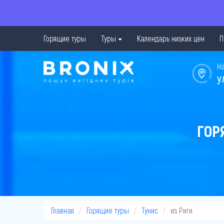
Горящие туры
Туры
Календарь низких цен
П
Н
у
ГОР
Главная
Горящие туры
Тунис
из Риги