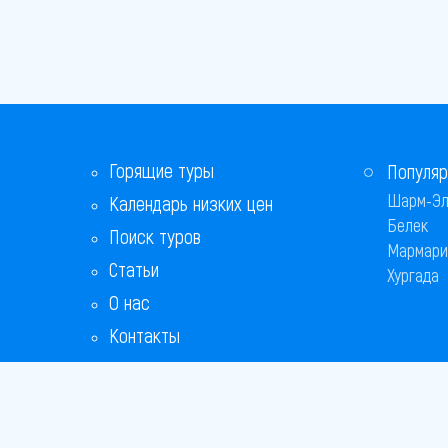
Горящие туры
Популяр
Шарм-Эл
Календарь низких цен
Белек
Поиск туров
Мармари
Статьи
Хургада
О нас
Контакты
Бонусная программа
Ответы на популярные вопросы