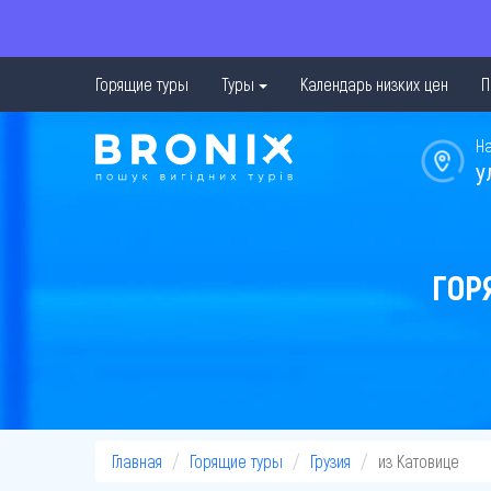
Горящие туры
Туры
Календарь низких цен
П
Н
у
ГОР
Главная
Горящие туры
Грузия
из Катовице