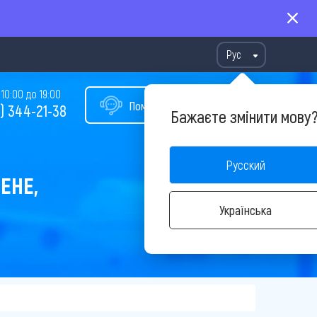
Рус
10:00 до 19:00
Помощь в подборе тура
) 344-21-38
Бажаєте змінити мову
Русский
ЕНЕ,
Українська