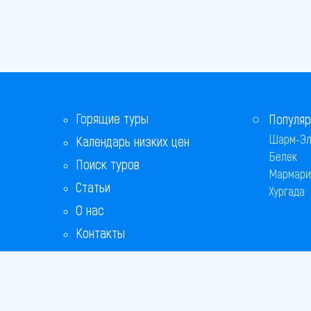
Горящие туры
Популяр
Шарм-Эл
Календарь низких цен
Белек
Поиск туров
Мармари
Статьи
Хургада
О нас
Контакты
Бонусная программа
Ответы на популярные вопросы