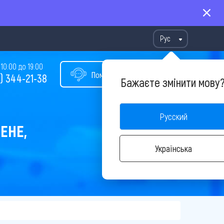
Рус
10:00 до 19:00
Помощь в подборе тура
) 344-21-38
Бажаєте змінити мову
Русский
ЕНЕ,
Українська