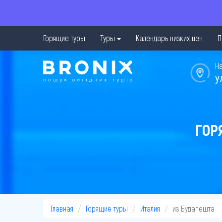
Горящие туры
Туры
Календарь низких цен
П
Н
у
ГОР
Главная
Горящие туры
Италия
из Будапешта