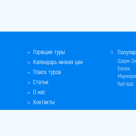
Горящие туры
Популяр
Шарм-Эл
Календарь низких цен
Белек
Поиск туров
Мармари
Статьи
Хургада
О нас
Контакты
Бонусная программа
Ответы на популярные вопросы