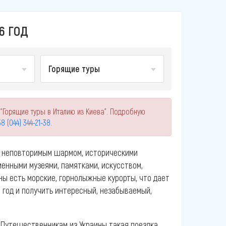
6 ГОД
Горящие туры
"Горящие туры в Италию из Киева". Подробную
8 (044) 344-21-38
.
м неповторимым шармом, историческими
енными музеями, памятками, искусством,
ны есть морские, горнолыжные курорты, что дает
 год и получить интересный, незабываемый,
 Путешественникам из Украины такая поездка