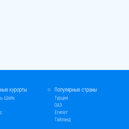
ные курорты
Популярные страны
ь-Шейх
Турция
ОАЭ
с
Египет
Тайланд