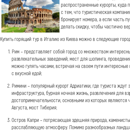
распространенные курорты, куда 
с тем, что туристическая компани
бронирует номера, а если часть п
делать скидку, чтобы частично ве
Купить горящий тур в Италию из Киева можно в следующие город
Рим – представляет собой город со множеством интересн
развлекательных заведений, мест для шопинга, проведения
можно гулять часами, встречая на своем пути интересные 
с вкусной едой;
Римини – популярный курорт Адриатики, где туриста ждут
инфраструктура, бурная ночная жизнь, развлечения для вз
достопримечательности, основными из которых являются 
Августа, мост Тиберия;
Остров Капри – потрясающая здешняя природа, каменистые
расслабляющую атмосферу. Помимо разнообразных ландшаф