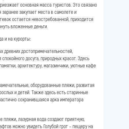
приезжает основная масса туристов. Это связано
я заранее закупает места в самолете и
утевок остается невостребованной, приходится
рнуть вложенные деньги.
а и на курорты:
ых древних достопримечательностей,
 спокойного досуга, природных красот. Здесь
памятки, архитектуру, магазинчики, уютные кафе
 замечательные, оборудованные пляжи, развитая
рослых и детей. Также здесь есть старинные
частично сохранившаяся арка императора
 пляжи, лазурная вода создают приятную,
тов можно увидеть Голубой грот – пещеру на