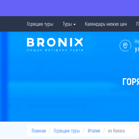
Горящие туры
Туры
Календарь низких цен
П
Н
у
ГОР
Главная
Горящие туры
Италия
из Киева