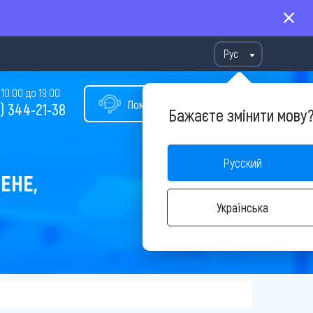
Рус
10:00 до 19:00
Помощь в подборе тура
) 344-21-38
Бажаєте змінити мову
Русский
ЕНЕ,
Українська