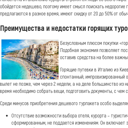
обойдется недешево, поэтому имеет смысл поискать недорогие 
предлагаются в разное время, имеют скидку от 20 до 50% от обы
Преимущества и недостатки горящих туро
Безусловным плюсом покупки «горя
Подобная экономия позволяет пос
оставив средства на более важны
Горящие путевки в Италию из Кие
спонтанный, импровизированный о
вылет не позже, чем через 2 недели, а на деле большинство из 
время необходимо собрать вещи, подготовить документы, с чем 
Среди минусов приобретения дешевого турпакета особо выделя
Отсутствие возможности выбора отеля, курорта – туристи
сформированным, не поддается изменениям. Он включает з