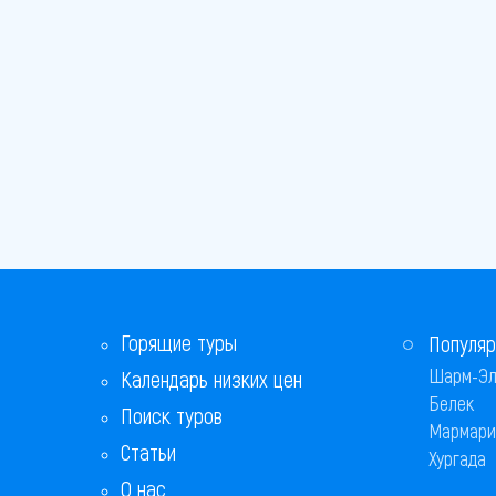
Горящие туры
Популяр
Шарм-Эл
Календарь низких цен
Белек
Поиск туров
Мармари
Статьи
Хургада
О нас