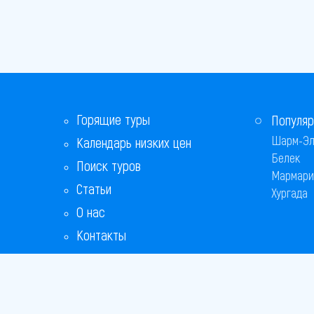
Горящие туры
Популяр
Шарм-Эл
Календарь низких цен
Белек
Поиск туров
Мармари
Статьи
Хургада
О нас
Контакты
Бонусная программа
Ответы на популярные вопросы