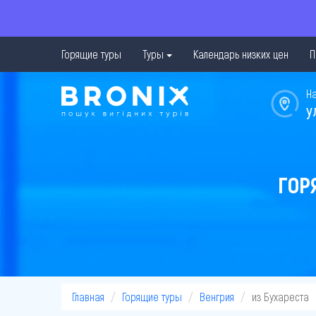
Горящие туры
Туры
Календарь низких цен
П
Н
у
ГОР
Главная
Горящие туры
Венгрия
из Бухареста