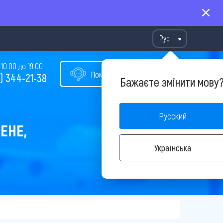
Рус
10:00 до 19:00
Помощь в подборе тура
) 344-21-38
Бажаєте змінити мову
Русский
ЕНЕ,
Українська