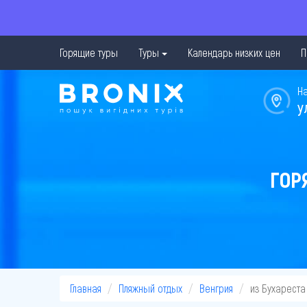
Горящие туры
Туры
Календарь низких цен
П
Н
у
ГОР
Главная
Пляжный отдых
Венгрия
из Бухареста