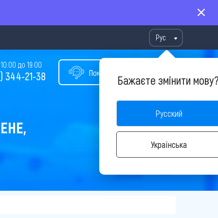
Рус
10:00 до 19:00
Помощь в подборе тура
) 344-21-38
Бажаєте змінити мову
Русский
ЕНЕ,
Українська