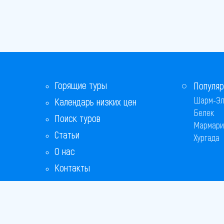
Горящие туры
Популяр
Шарм-Эл
Календарь низких цен
Белек
Поиск туров
Мармари
Статьи
Хургада
О нас
Контакты
Бонусная программа
Ответы на популярные вопросы