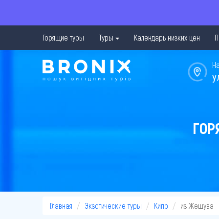
Горящие туры
Туры
Календарь низких цен
П
Н
у
ГОР
Главная
Экзотические туры
Кипр
из Жешува