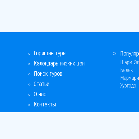
Горящие туры
Популяр
Шарм-Эл
Календарь низких цен
Белек
Поиск туров
Мармари
Статьи
Хургада
О нас
Контакты
Бонусная программа
Ответы на популярные вопросы