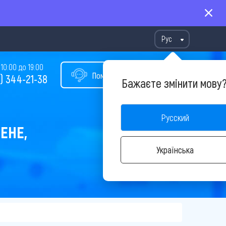
Рус
10:00 до 19:00
Помощь в подборе тура
) 344-21-38
Бажаєте змінити мову
Русский
ЕНЕ,
Українська