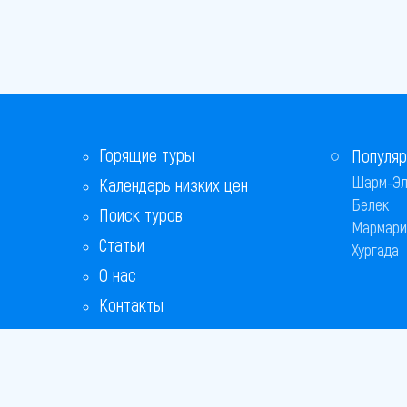
Горящие туры
Популяр
Шарм-Эл
Календарь низких цен
Белек
Поиск туров
Мармари
Статьи
Хургада
О нас
Контакты
Бонусная программа
Ответы на популярные вопросы