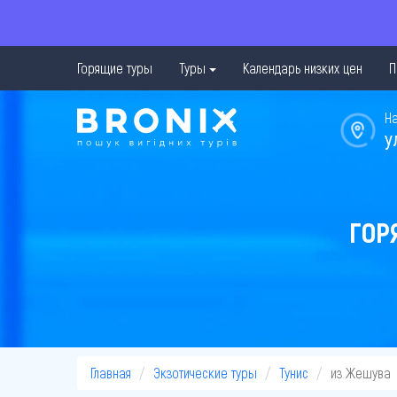
Горящие туры
Туры
Календарь низких цен
П
Н
у
ГОР
Главная
Экзотические туры
Тунис
из Жешува