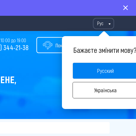
Рус
10:00 до 19:00
Помощь в подборе тура
) 344-21-38
Бажаєте змінити мову
Русский
ЕНЕ,
Українська